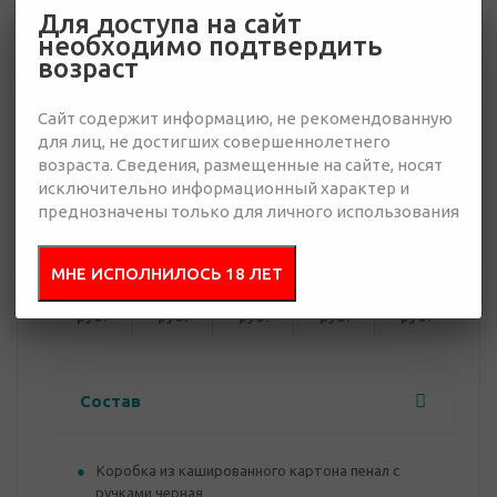
Для доступа на сайт
необходимо подтвердить
11 756 руб.
возраст
Много
Сайт содержит информацию, не рекомендованную
Добавить в
Отправить
для лиц, не достигших совершеннолетнего
запрос
возраста. Сведения, размещенные на сайте, носят
презентацию
исключительно информационный характер и
преднозначены только для личного использования
от 10
от 30
от 50
от 100
от 300
МНЕ ИСПОЛНИЛОСЬ 18 ЛЕТ
12 606
12 266
12 096
11 926
11 756
руб.
руб.
руб.
руб.
руб.
Состав
Коробка из кашированного картона пенал с
ручками черная