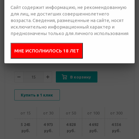
Сайт содержит информацию, не рекомендованную
для лиц, не достигших совершеннолетнего
4 556 руб.
возраста. Сведения, размещенные на сайте, носят
Много
исключительно информационный характер и
преднозначены только для личного использования
Добавить в
Отправить
запрос
презентацию
МНЕ ИСПОЛНИЛОСЬ 18 ЛЕТ
В корзину
Купить в 1 клик
от 15
от 30
от 50
от 100
от 300
5 245
4 973
4 828
4 692
4 556
руб.
руб.
руб.
руб.
руб.