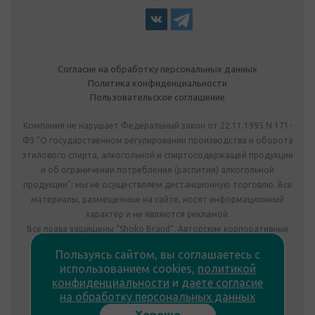
Согласие на обработку персональных данных
Политика конфиденциальности
Пользовательское соглашение
Компания не нарушает Федеральный закон от 22.11.1995 N 171-
ФЗ "О государственном регулировании производства и оборота
этилового спирта, алкогольной и спиртосодержащей продукции
и об ограничении потребления (распития) алкогольной
продукции": мы не осуществляем дистанционную торговлю. Все
материалы, размещенные на сайте, носят информационный
характер и не являются рекламой.
Все права защищены "Shoko Brand". Авторские корпоративные
подарки собственного производства.
Пользуясь сайтом, вы соглашаетесь с
Комплектация подарка может отличаться от изображения.
использованием cookies,
политикой
Информация на сайте не является публичной офертой.
конфиденциальности
и
даете согласие
Сведения о продавце:
на обработку персональных данных
ООО «Фабрика подарков», лицензия №78РПА0009672 от