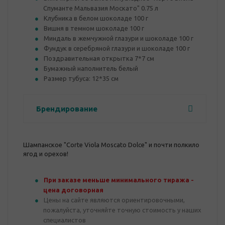
Спуманте Мальвазия Москато" 0.75 л
Клубника в белом шоколаде 100 г
Вишня в темном шоколаде 100 г
Миндаль в жемчужной глазури и шоколаде 100 г
Фундук в серебряной глазури и шоколаде 100 г
Поздравительная открытка 7*7 см
Бумажный наполнитель белый
Размер тубуса: 12*35 см
Брендирование
Шампанское "Corte Viola Moscato Dolce" и почти полкило
ягод и орехов!
При заказе меньше минимального тиража -
цена договорная
Цены на сайте являются ориентировочными,
пожалуйста, уточняйте точную стоимость у наших
специалистов