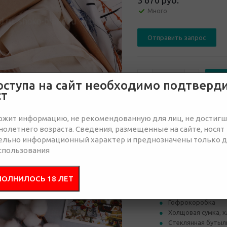
3 670 руб.
Много
Отправить запрос
оступа на сайт необходимо подтверд
ст
от 30
от 50
ржит информацию, не рекомендованную для лиц, не достиг
3 850 руб.
3 850 руб.
3 
олетнего возраста. Сведения, размещенные на сайте, носят
ельно информационный характер и преднозначены только 
спользования
Состав
Брендир
ПОЛНИЛОСЬ 18 ЛЕТ
Гофрокоробка
Холщовая сумка, х
Стеклянная бутылк