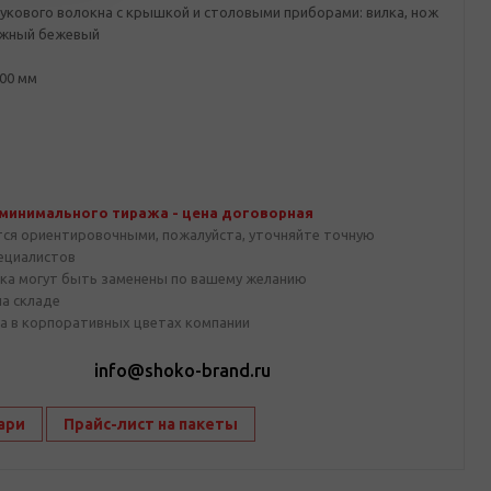
укового волокна с крышкой и столовыми приборами: вилка, нож
ажный бежевый
00 мм
 минимального тиража - цена договорная
тся ориентировочными, пожалуйста, уточняйте точную
пециалистов
ка могут быть заменены по вашему желанию
на складе
а в корпоративных цветах компании
1
info@shoko-brand.ru
ари
Прайс-лист на пакеты