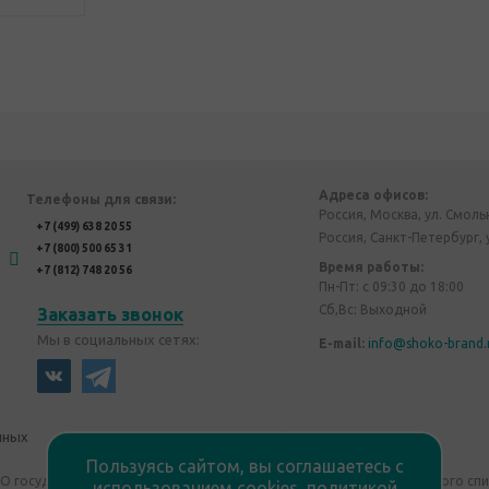
Адреса офисов:
Телефоны для связи:
Россия, Москва, ул. Смоль
+7 (499) 638 20 55
Россия, Санкт-Петербург, 
+7 (800) 500 65 31
Время работы:
+7 (812) 748 20 56
Пн-Пт: с 09:30 до 18:00
Сб,Вс: Выходной
Заказать звонок
Мы в социальных сетях:
E-mail:
info@shoko-brand.
нных
Политика конфиденциальности
Пользуясь сайтом, вы соглашаетесь с
"О государственном регулировании производства и оборота этилового сп
использованием cookies,
политикой