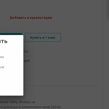
Добавить в презентацию
В корзину
Купить в 1 клик
ить
от 100
от 300
ших
790 руб.
3 670 руб.
для
ование
лопок 100%, 35х40х5 см
а для воды в силиконовом чехле 550 мл