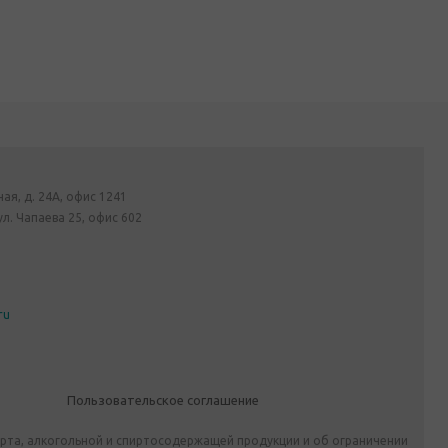
ная, д. 24А, офис 1241
ул. Чапаева 25, офис 602
ru
Пользовательское соглашение
ирта, алкогольной и спиртосодержащей продукции и об ограничении