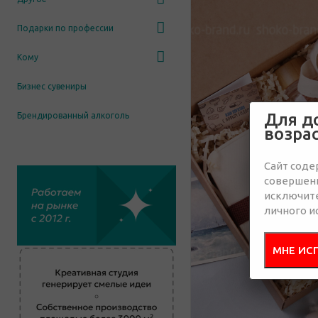
Подарки по профессии
Кому
Бизнес сувениры
Для д
Брендированный алкоголь
возра
Сайт соде
совершенн
исключит
личного и
МНЕ ИС