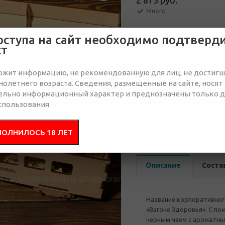
2 873 руб.
Много
оступа на сайт необходимо подтверд
Отправить запрос
ст
ржит информацию, не рекомендованную для лиц, не достиг
олетнего возраста. Сведения, размещенные на сайте, носят
ельно информационный характер и преднозначены только 
спользования
от 30
от 50
3 043 руб.
3 043 руб.
2 
ПОЛНИЛОСЬ 18 ЛЕТ
Описание
Соста
Название корпоративного
«Вагоне Здоровья». С п
черным чаем с ароматны