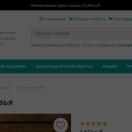
Минимальная сумма заказа 50 000 руб.
О компании
Покупка и оплата
Поставщ
дарочные
и, бизнес
ом
Нами произведено более 11 млн.подарков.
Смотре
ИП ПОДАРКИ
ШОКОЛАД РУЧНОЙ РАБОТЫ
АКЦИИ
П
дарки
-
Вагон здоровья
вья