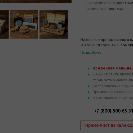
чаепитие стало приятным
отличного шоколада.
Название корпоративного на
«Вагоне Здоровья». С помо
черным чаем с ароматным м
Подробнее
чаепитие стало приятным, в
отличного шоколада.
При заказе меньше
Цены на сайте являю
стоимость у наших с
Составляющие подар
Временное хранение 
Изготовление подарк
+7 (800) 500 65 3
Прайс-лист на календ