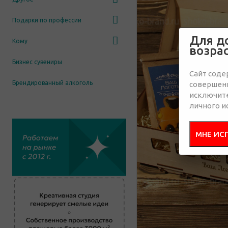
Подарки по профессии
Для д
Кому
возра
Бизнес сувениры
Сайт соде
Брендированный алкоголь
совершенн
исключит
личного и
МНЕ ИС