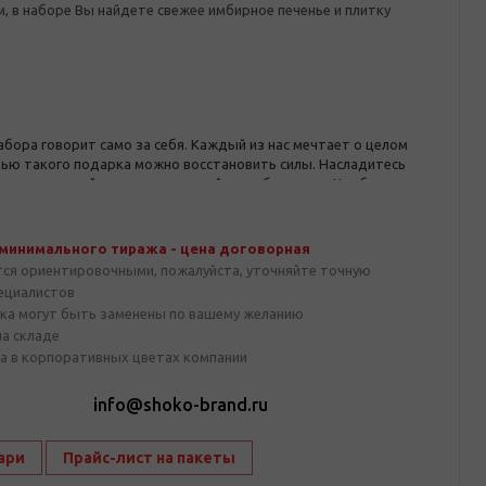
, в наборе Вы найдете свежее имбирное печенье и плитку
бора говорит само за себя. Каждый из нас мечтает о целом
щью такого подарка можно восстановить силы. Насладитесь
едом и каплей настоящего алтайского бальзама. Чтобы
 наборе Вы найдете свежее имбирное печенье и плитку
 минимального тиража - цена договорная
тся ориентировочными, пожалуйста, уточняйте точную
пециалистов
ка могут быть заменены по вашему желанию
на складе
а в корпоративных цветах компании
1
info@shoko-brand.ru
ари
Прайс-лист на пакеты