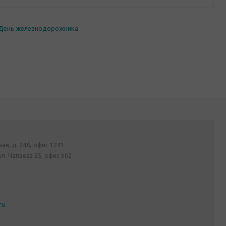
 День железнодорожника
ная, д. 24А, офис 1241
ул. Чапаева 25, офис 602
ru