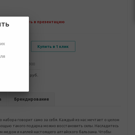
Добавить в презентацию
ить
ших
В корзину
Купить в 1 клик
для
от 100
от 300
958 руб.
2 873 руб.
в
Брендирование
 набора говорит само за себя. Каждый из нас мечтает о целом
омощью такого подарка можно восстановить силы. Насладитесь
м медом и каплей настоящего алтайского бальзама. Чтобы