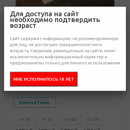
Для доступа на сайт
необходимо подтвердить
возраст
1 930 руб.
Много
Сайт содержит информацию, не рекомендованную
для лиц, не достигших совершеннолетнего
Добавить в
Отправить
возраста. Сведения, размещенные на сайте, носят
запрос
исключительно информационный характер и
презентацию
преднозначены только для личного использования
МНЕ ИСПОЛНИЛОСЬ 18 ЛЕТ
В корзину
Купить в 1 клик
от 30
от 50
от 100
от 300