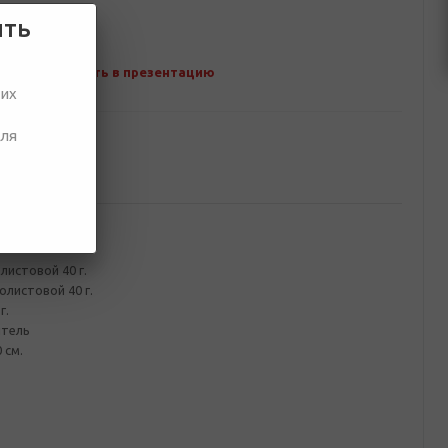
ить
Добавить в презентацию
ших
для
ование
листовой 40 г.
олистовой 40 г.
г.
итель
 см.