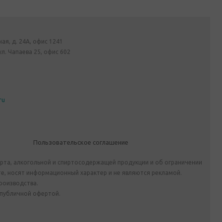
ная, д. 24А, офис 1241
ул. Чапаева 25, офис 602
ru
Пользовательское соглашение
ирта, алкогольной и спиртосодержащей продукции и об ограничении
е, носят информационный характер и не являются рекламой.
роизводства.
 публичной офертой.