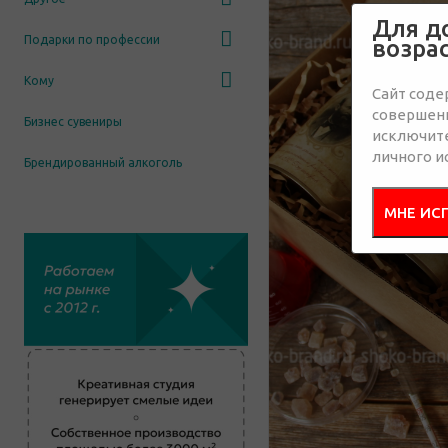
Для д
Подарки по профессии
возра
Кому
Сайт соде
совершенн
Бизнес сувениры
исключит
личного и
Брендированный алкоголь
МНЕ ИС