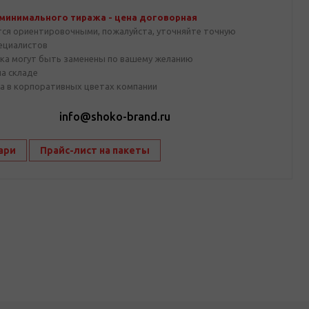
 минимального тиража - цена договорная
тся ориентировочными, пожалуйста, уточняйте точную
пециалистов
ка могут быть заменены по вашему желанию
на складе
а в корпоративных цветах компании
1
info@shoko-brand.ru
ари
Прайс-лист на пакеты