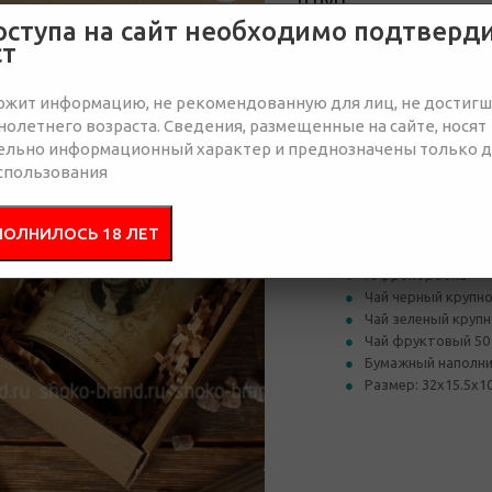
0 руб.
оступа на сайт необходимо подтверд
Нет в наличии
ст
Отправить запрос
ржит информацию, не рекомендованную для лиц, не достиг
олетнего возраста. Сведения, размещенные на сайте, носят
ельно информационный характер и преднозначены только 
спользования
Состав
Брендир
ПОЛНИЛОСЬ 18 ЛЕТ
Гофрокоробка
Чай черный крупно
Чай зеленый крупн
Чай фруктовый 50 
Бумажный наполн
Размер: 32х15.5х10