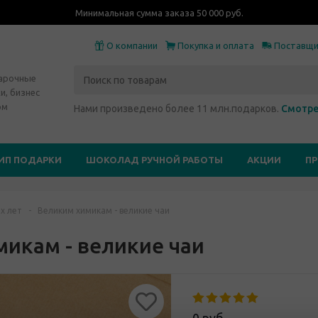
Минимальная сумма заказа 50 000 руб.
О компании
Покупка и оплата
Поставщ
дарочные
и, бизнес
ом
Нами произведено более 11 млн.подарков.
Смотре
ИП ПОДАРКИ
ШОКОЛАД РУЧНОЙ РАБОТЫ
АКЦИИ
П
х лет
-
Великим химикам - великие чаи
икам - великие чаи