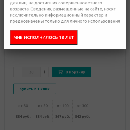
для лиц, не достигших совершеннолетнего
возраста. Сведения, размещенные на сайте, носят
842 руб.
исключительно информационный характер и
Много
преднозначены только для личного использования
Добавить в
Отправить
МНЕ ИСПОЛНИЛОСЬ 18 ЛЕТ
запрос
презентацию
В корзину
Купить в 1 клик
от 30
от 50
от 100
от 300
884 руб.
884 руб.
867 руб.
842 руб.