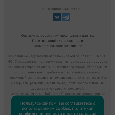
Мы в социальных сетях:
Согласие на обработку персональных данных
Политика конфиденциальности
Пользовательское соглашение
Компания не нарушает Федеральный закон от 22.11.1995 N 171-
ФЗ "О государственном регулировании производства и оборота
этилового спирта, алкогольной и спиртосодержащей продукции
и об ограничении потребления (распития) алкогольной
продукции": мы не осуществляем дистанционную торговлю. Все
материалы, размещенные на сайте, носят информационный
характер и не являются рекламой.
Все права защищены "Shoko Brand". Авторские корпоративные
подарки собственного производства.
Пользуясь сайтом, вы соглашаетесь с
Комплектация подарка может отличаться от изображения.
использованием cookies,
политикой
Информация на сайте не является публичной офертой.
конфиденциальности
и
даете согласие