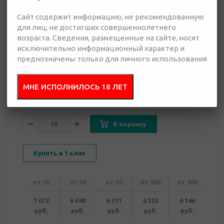
Сайт содержит информацию, не рекомендованную
6 146 руб.
для лиц, не достигших совершеннолетнего
Много
возраста. Сведения, размещенные на сайте, носят
исключительно информационный характер и
преднозначены только для личного использования
Добавить в
Отправить
запрос
презентацию
МНЕ ИСПОЛНИЛОСЬ 18 ЛЕТ
В корзину
Купить в 1 клик
от 10
от 30
от 50
от 100
от 300
7 072
6 698
6 511
6 333
6 146
руб.
руб.
руб.
руб.
руб.