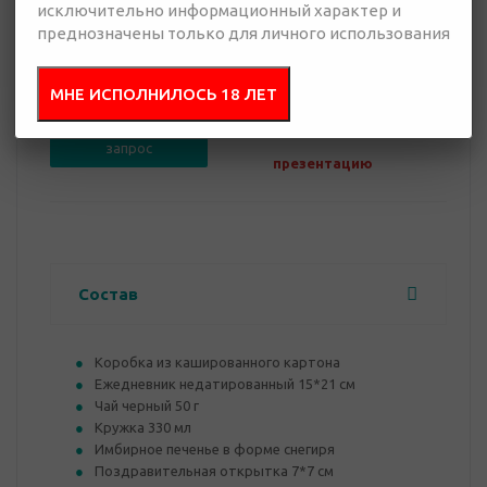
исключительно информационный характер и
преднозначены только для личного использования
0 руб.
Нет в наличии
МНЕ ИСПОЛНИЛОСЬ 18 ЛЕТ
Добавить в
Отправить
запрос
презентацию
Состав
Коробка из кашированного картона
Ежедневник недатированный 15*21 см
Чай черный 50 г
Кружка 330 мл
Имбирное печенье в форме снегиря
Поздравительная открытка 7*7 см