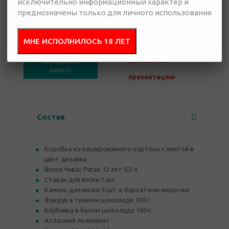
исключительно информационный характер и
преднозначены только для личного использования
0 руб.
Нет в наличии
МНЕ ИСПОЛНИЛОСЬ 18 ЛЕТ
Добавить в
Отправить
запрос
презентацию
Состав
Коробка из кашированного картона с лентой в
цвет дизайна
Виски Чивас Ригал 12 лет 0,5 л.
Стакан для виски 1 шт.
Камень для виски 4 шт. в бархатном мешочке
Фундук в темном шоколаде 100 г.
Клубника в белом шоколаде 100 г.
Атласный ложемент