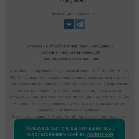
+7 (812) 748 20 56
Мы в социальных сетях:
Согласие на обработку персональных данных
Политика конфиденциальности
Пользовательское соглашение
Компания не нарушает Федеральный закон от 22.11.1995 N 171-
ФЗ "О государственном регулировании производства и оборота
этилового спирта, алкогольной и спиртосодержащей продукции
и об ограничении потребления (распития) алкогольной
продукции": мы не осуществляем дистанционную торговлю. Все
материалы, размещенные на сайте, носят информационный
характер и не являются рекламой.
Все права защищены "Shoko Brand". Авторские корпоративные
подарки собственного производства.
Пользуясь сайтом, вы соглашаетесь с
Комплектация подарка может отличаться от изображения.
использованием cookies,
политикой
Информация на сайте не является публичной офертой.