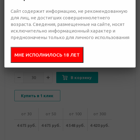
Сайт содержит информацию, не рекомендованную
4 420 руб.
для лиц, не достигших совершеннолетнего
Много
возраста. Сведения, размещенные на сайте, носят
исключительно информационный характер и
преднозначены только для личного использования
Добавить в
Отправить
запрос
презентацию
МНЕ ИСПОЛНИЛОСЬ 18 ЛЕТ
В корзину
Купить в 1 клик
от 30
от 50
от 100
от 300
4 675 руб.
4 675 руб.
4 548 руб.
4 420 руб.