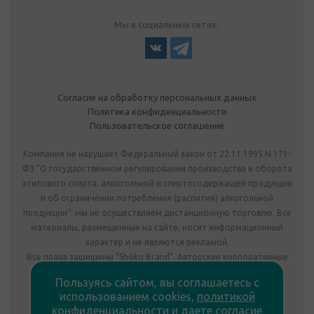
Мы в социальных сетях:
Согласие на обработку персональных данных
Политика конфиденциальности
Пользовательское соглашение
Компания не нарушает Федеральный закон от 22.11.1995 N 171-
ФЗ "О государственном регулировании производства и оборота
этилового спирта, алкогольной и спиртосодержащей продукции
и об ограничении потребления (распития) алкогольной
продукции": мы не осуществляем дистанционную торговлю. Все
материалы, размещенные на сайте, носят информационный
характер и не являются рекламой.
Все права защищены "Shoko Brand". Авторские корпоративные
подарки собственного производства.
Пользуясь сайтом, вы соглашаетесь с
Комплектация подарка может отличаться от изображения.
использованием cookies,
политикой
Информация на сайте не является публичной офертой.
конфиденциальности
и
даете согласие