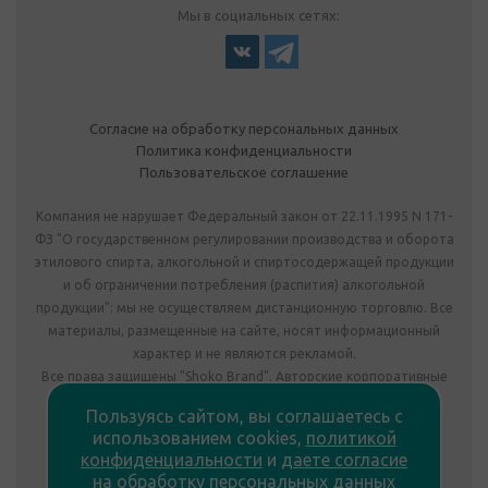
Мы в социальных сетях:
Согласие на обработку персональных данных
Политика конфиденциальности
Пользовательское соглашение
Компания не нарушает Федеральный закон от 22.11.1995 N 171-
ФЗ "О государственном регулировании производства и оборота
этилового спирта, алкогольной и спиртосодержащей продукции
и об ограничении потребления (распития) алкогольной
продукции": мы не осуществляем дистанционную торговлю. Все
материалы, размещенные на сайте, носят информационный
характер и не являются рекламой.
Все права защищены "Shoko Brand". Авторские корпоративные
подарки собственного производства.
Пользуясь сайтом, вы соглашаетесь с
Комплектация подарка может отличаться от изображения.
использованием cookies,
политикой
Информация на сайте не является публичной офертой.
конфиденциальности
и
даете согласие
Сведения о продавце:
на обработку персональных данных