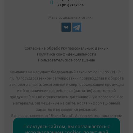
+7 (812) 748 20 56
Мы в социальных сетях:
Согласие на обработку персональных данных
Политика конфиденциальности
Пользовательское соглашение
Компания не нарушает Федеральный закон от 22.11.1995 N 171-
ФЗ "О государственном регулировании производства и оборота
этилового спирта, алкогольной и спиртосодержащей продукции
и об ограничении потребления (распития) алкогольной
продукции": мы не осуществляем дистанционную торговлю. Все
материалы, размещенные на сайте, носят информационный
характер и не являются рекламой.
Все права защищены "Shoko Brand". Авторские корпоративные
подарки собственного производства.
Пользуясь сайтом, вы соглашаетесь с
Комплектация подарка может отличаться от изображения.
использованием cookies,
политикой