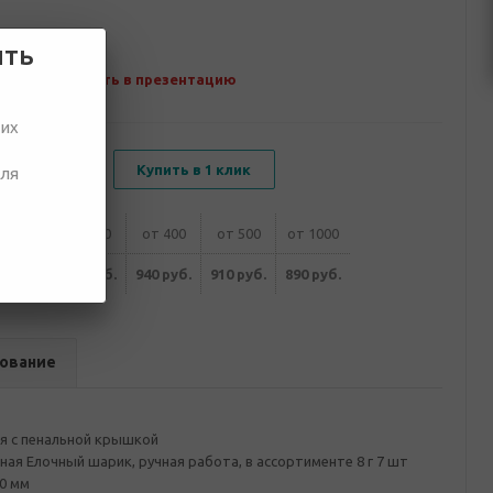
ить
Добавить в презентацию
ших
В корзину
Купить в 1 клик
для
т 200
от 300
от 400
от 500
от 1000
0 руб.
960 руб.
940 руб.
910 руб.
890 руб.
ование
я с пенальной крышкой
я Елочный шарик, ручная работа, в ассортименте 8 г 7 шт
0 мм