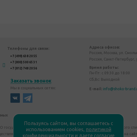
Адреса офисов:
Телефоны для связи:
Россия, Москва, ул. Смоль
+7 (499) 638 20 55
Россия, Санкт-Петербург, 
+7 (800) 500 65 31
Время работы:
+7 (812) 748 20 56
Пн-Пт: с 09:30 до 18:00
Сб,Вс: Выходной
Заказать звонок
Мы в социальных сетях:
E-mail:
info@shoko-brand.
нных
Политика конфиденциальности
Пользуясь сайтом, вы соглашаетесь с
"О государственном регулировании производства и оборота этилового сп
использованием cookies,
политикой
уществляем дистанционную торговлю. Все материалы, размещенные на сайт
конфиденциальности
и
даете согласие