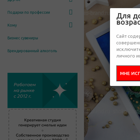
Подарки по профессии
Для д
возра
Кому
Сайт соде
Бизнес сувениры
совершенн
исключит
Брендированный алкоголь
личного и
МНЕ ИС