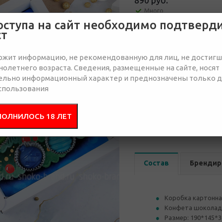
890 руб.
Много
оступа на сайт необходимо подтверд
ст
Отправить запрос
ржит информацию, не рекомендованную для лиц, не достиг
олетнего возраста. Сведения, размещенные на сайте, носят
ельно информационный характер и преднозначены только 
спользования
от 50
от 100
о
ПОЛНИЛОСЬ 18 ЛЕТ
1 040 руб.
1 020 руб.
99
Состав
Брендир
Коробка картонна
Конфета шоколадна
Размер: 190*145*3