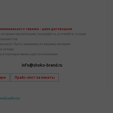
 минимального тиража - цена договорная
тся ориентировочными, пожалуйста, уточняйте точную
пециалистов
ка могут быть заменены по вашему желанию
на складе
а в корпоративных цветах компании
1
info@shoko-brand.ru
ари
Прайс-лист на пакеты
чной работы