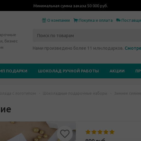
Минимальная сумма заказа 50 000 руб.
О компании
Покупка и оплата
Поставщ
дарочные
и, бизнес
ом
Нами произведено более 11 млн.подарков.
Смотре
ИП ПОДАРКИ
ШОКОЛАД РУЧНОЙ РАБОТЫ
АКЦИИ
П
олада с логотипом
-
Шоколадные подарочные наборы
-
Зимнее сияни
ние