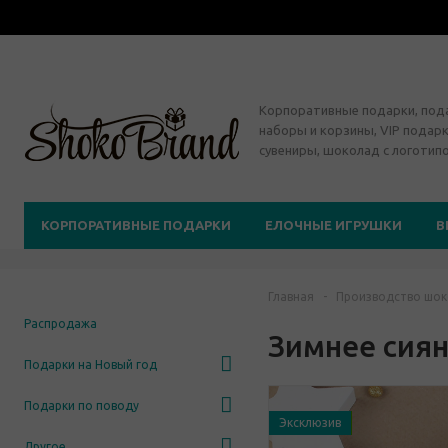
Корпоративные подарки, по
наборы и корзины, VIP подарк
сувениры, шоколад с логотип
КОРПОРАТИВНЫЕ ПОДАРКИ
ЕЛОЧНЫЕ ИГРУШКИ
В
Главная
-
Производство шок
Распродажа
Зимнее сия
Подарки на Новый год
Подарки по поводу
Эксклюзив
Другое