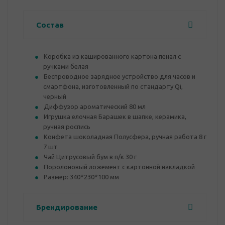
Состав
Коробка из кашированного картона пенал с
ручками белая
Беспроводное зарядное устройcтво для часов и
смартфона, изготовленный по стандарту Qi,
черный
Диффузор ароматический 80 мл
Игрушка елочная Барашек в шапке, керамика,
ручная роспись
Конфета шоколадная Полусфера, ручная работа 8 г
7 шт
Чай Цитрусовый бум в п/к 30 г
Поролоновый ложемент с картонной накладкой
Размер: 340*230*100 мм
Брендирование