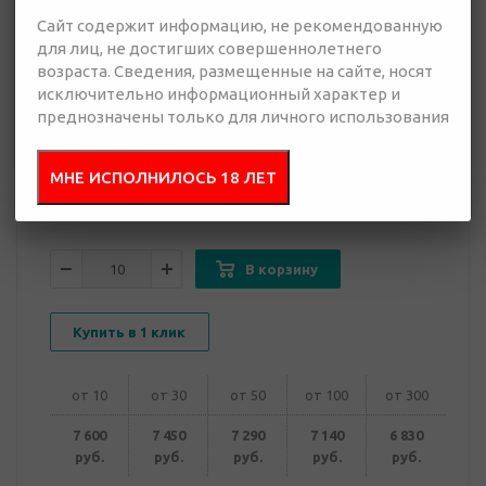
Сайт содержит информацию, не рекомендованную
для лиц, не достигших совершеннолетнего
6 830 руб.
возраста. Сведения, размещенные на сайте, носят
Много
исключительно информационный характер и
преднозначены только для личного использования
Добавить в
Отправить
запрос
презентацию
МНЕ ИСПОЛНИЛОСЬ 18 ЛЕТ
В корзину
Купить в 1 клик
от 10
от 30
от 50
от 100
от 300
7 600
7 450
7 290
7 140
6 830
руб.
руб.
руб.
руб.
руб.