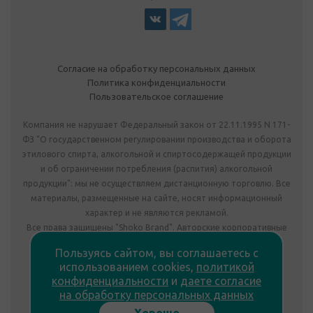
Согласие на обработку персональных данных
Политика конфиденциальности
Пользовательское соглашение
Компания не нарушает Федеральный закон от 22.11.1995 N 171-
ФЗ "О государственном регулировании производства и оборота
этилового спирта, алкогольной и спиртосодержащей продукции
и об ограничении потребления (распития) алкогольной
продукции": мы не осуществляем дистанционную торговлю. Все
материалы, размещенные на сайте, носят информационный
характер и не являются рекламой.
Все права защищены "Shoko Brand". Авторские корпоративные
подарки собственного производства.
Пользуясь сайтом, вы соглашаетесь с
Комплектация подарка может отличаться от изображения.
использованием cookies,
политикой
Информация на сайте не является публичной офертой.
конфиденциальности
и
даете согласие
Сведения о продавце:
на обработку персональных данных
ООО «Фабрика подарков», лицензия №78РПА0009672 от