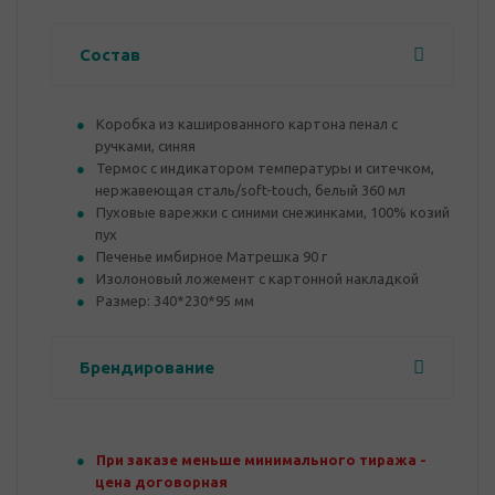
Состав
Коробка из кашированного картона пенал с
ручками, синяя
Термос с индикатором температуры и ситечком,
нержавеющая сталь/soft-touch, белый 360 мл
Пуховые варежки с синими снежинками, 100% козий
пух
Печенье имбирное Матрешка 90 г
Изолоновый ложемент с картонной накладкой
Размер: 340*230*95 мм
Брендирование
При заказе меньше минимального тиража -
цена договорная