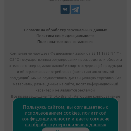
Согласие на обработку персональных данных
Политика конфиденциальности
Пользовательское соглашение
Компания не нарушает Федеральный закон от 22.11.1995 N 171-
ФЗ "О государственном регулировании производства и оборота
этилового спирта, алкогольной и спиртосодержащей продукции
и об ограничении потребления (распития) алкогольной
продукции": мы не осуществляем дистанционную торговлю. Все
материалы, размещенные на сайте, носят информационный
характер и не являются рекламой.
Все права защищены "Shoko Brand". Авторские корпоративные
подарки собственного производства.
Пользуясь сайтом, вы соглашаетесь с
Комплектация подарка может отличаться от изображения.
использованием cookies,
политикой
Информация на сайте не является публичной офертой.
конфиденциальности
и
даете согласие
Сведения о продавце:
на обработку персональных данных
ООО «Фабрика подарков», лицензия №78РПА0009672 от