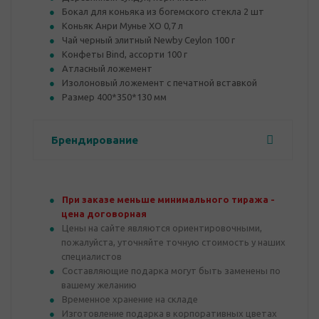
Бокал для коньяка из богемского стекла 2 шт
Коньяк Анри Мунье XO 0,7 л
Чай черный элитный Newby Ceylon 100 г
Конфеты Bind, ассорти 100 г
Атласный ложемент
Изолоновый ложемент с печатной вставкой
Размер 400*350*130 мм
Брендирование
При заказе меньше минимального тиража -
цена договорная
Цены на сайте являются ориентировочными,
пожалуйста, уточняйте точную стоимость у наших
специалистов
Составляющие подарка могут быть заменены по
вашему желанию
Временное хранение на складе
Изготовление подарка в корпоративных цветах