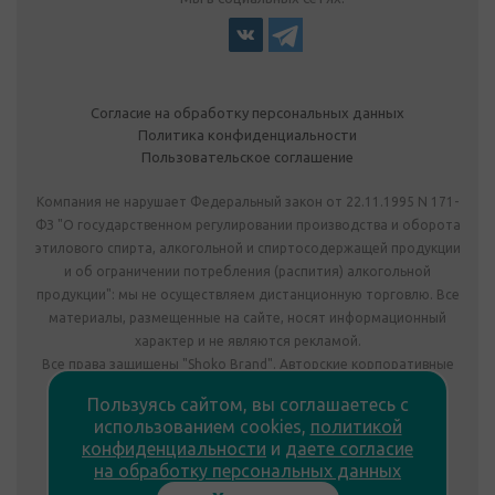
Согласие на обработку персональных данных
Политика конфиденциальности
Пользовательское соглашение
Компания не нарушает Федеральный закон от 22.11.1995 N 171-
ФЗ "О государственном регулировании производства и оборота
этилового спирта, алкогольной и спиртосодержащей продукции
и об ограничении потребления (распития) алкогольной
продукции": мы не осуществляем дистанционную торговлю. Все
материалы, размещенные на сайте, носят информационный
характер и не являются рекламой.
Все права защищены "Shoko Brand". Авторские корпоративные
подарки собственного производства.
Пользуясь сайтом, вы соглашаетесь с
Комплектация подарка может отличаться от изображения.
использованием cookies,
политикой
Информация на сайте не является публичной офертой.
конфиденциальности
и
даете согласие
Сведения о продавце:
на обработку персональных данных
ООО «Фабрика подарков», лицензия №78РПА0009672 от