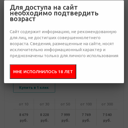
Для доступа на сайт
необходимо подтвердить
7 540 руб.
возраст
Много
Сайт содержит информацию, не рекомендованную
Добавить в
Отправить
для лиц, не достигших совершеннолетнего
запрос
презентацию
возраста. Сведения, размещенные на сайте, носят
исключительно информационный характер и
преднозначены только для личного использования
В корзину
МНЕ ИСПОЛНИЛОСЬ 18 ЛЕТ
Купить в 1 клик
от 10
от 30
от 50
от 100
от 300
8 679
8 228
7 999
7 769
7 540
руб.
руб.
руб.
руб.
руб.