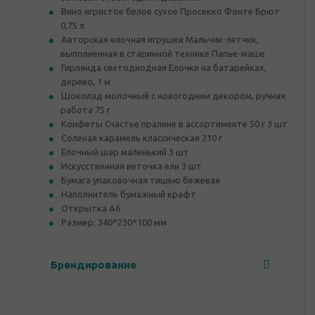
Вино игристое белое сухое Просекко Фонте Брют
0,75 л
Авторская елочная игрушки Мальчик-летчик,
выполненная в старинной технике Папье-маше
Гирлянда светодиодная Елочки на батарейках,
дерево, 1 м
Шоколад молочный с новогодним декором, ручная
работа 75 г
Конфеты Счастье пралине в ассортименте 50 г 3 шт
Соленая карамель классическая 210 г
Елочный шар маленький 3 шт
Искусственная веточка ели 3 шт
Бумага упаковочная тишью бежевая
Наполнитель бумажный крафт
Открытка А6
Размер: 340*230*100 мм
Брендирование