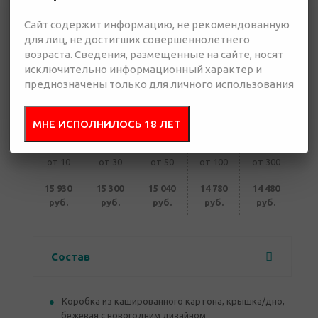
Сайт содержит информацию, не рекомендованную
14 480 руб.
для лиц, не достигших совершеннолетнего
Много
возраста. Сведения, размещенные на сайте, носят
исключительно информационный характер и
преднозначены только для личного использования
Добавить в
Отправить
запрос
презентацию
МНЕ ИСПОЛНИЛОСЬ 18 ЛЕТ
от 10
от 30
от 50
от 100
от 300
15 930
15 300
15 040
14 780
14 480
руб.
руб.
руб.
руб.
руб.
Состав
Коробка из кашированного картона, крышка/дно,
бежевая с новогодним дизайном