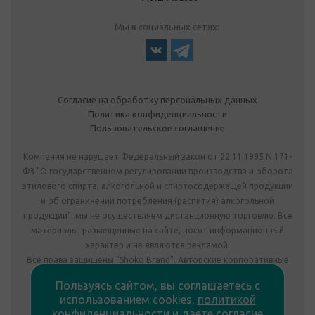
Мы в социальных сетях:
Согласие на обработку персональных данных
Политика конфиденциальности
Пользовательское соглашение
Компания не нарушает Федеральный закон от 22.11.1995 N 171-
ФЗ "О государственном регулировании производства и оборота
этилового спирта, алкогольной и спиртосодержащей продукции
и об ограничении потребления (распития) алкогольной
продукции": мы не осуществляем дистанционную торговлю. Все
материалы, размещенные на сайте, носят информационный
характер и не являются рекламой.
Все права защищены "Shoko Brand". Авторские корпоративные
подарки собственного производства.
Пользуясь сайтом, вы соглашаетесь с
Комплектация подарка может отличаться от изображения.
использованием cookies,
политикой
Информация на сайте не является публичной офертой.
конфиденциальности
и
даете согласие