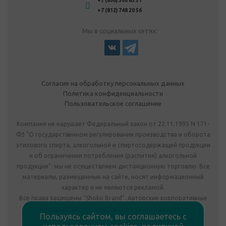
+7 (800) 500 65 31
+7 (812) 748 20 56
Мы в социальных сетях:
Согласие на обработку персональных данных
Политика конфиденциальности
Пользовательское соглашение
Компания не нарушает Федеральный закон от 22.11.1995 N 171-
ФЗ "О государственном регулировании производства и оборота
этилового спирта, алкогольной и спиртосодержащей продукции
и об ограничении потребления (распития) алкогольной
продукции": мы не осуществляем дистанционную торговлю. Все
материалы, размещенные на сайте, носят информационный
характер и не являются рекламой.
Все права защищены "Shoko Brand". Авторские корпоративные
подарки собственного производства.
Пользуясь сайтом, вы соглашаетесь с
Комплектация подарка может отличаться от изображения.