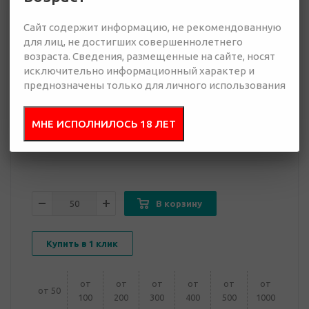
Сайт содержит информацию, не рекомендованную
для лиц, не достигших совершеннолетнего
возраста. Сведения, размещенные на сайте, носят
2 370 руб.
исключительно информационный характер и
Много
преднозначены только для личного использования
Добавить в
Отправить
МНЕ ИСПОЛНИЛОСЬ 18 ЛЕТ
запрос
презентацию
В корзину
Купить в 1 клик
от
от
от
от
от
от
от 50
100
200
300
400
500
1000