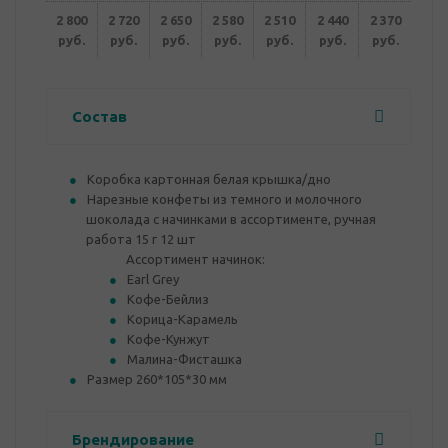
2 800
2 720
2 650
2 580
2 510
2 440
2 370
руб.
руб.
руб.
руб.
руб.
руб.
руб.
Состав
Коробка картонная белая крышка/дно
Нарезные конфеты из темного и молочного
шоколада с начинками в ассортименте, ручная
работа 15 г 12 шт
Ассортимент начинок:
Earl Grey
Кофе-Бейлиз
Корица-Карамель
Кофе-Кунжут
Малина-Фисташка
Размер 260*105*30 мм
Брендирование