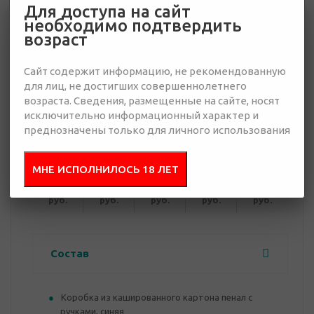
Для доступа на сайт
необходимо подтвердить
24 268 руб.
возраст
Много
Сайт содержит информацию, не рекомендованную
Добавить в
Отправить
для лиц, не достигших совершеннолетнего
запрос
возраста. Сведения, размещенные на сайте, носят
презентацию
исключительно информационный характер и
преднозначены только для личного использования
от 10
от 30
от 50
от 100
от 300
МНЕ ИСПОЛНИЛОСЬ 18 ЛЕТ
26 529
25 619
25 169
24 718
24 268
руб.
руб.
руб.
руб.
руб.
Состав
Коробка из кашированного картона пенал с
ручками, синяя