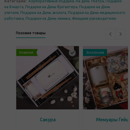
Категории:
Корпоративные подарки
,
На день театра
,
Подарки
на 8 марта
,
Подарки на День бухгалтера
,
Подарки на День
учителя
,
Подарки на День эколога
,
Подарки на День медицинского
работника
,
Подарки на День химика
,
Женщине руководителю
Похожие товары
Новинки
Эксклюзив
Сакура
Мемуары Гейш