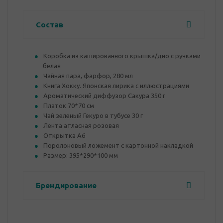
Состав
Коробка из кашированного крышка/дно с ручками
белая
Чайная пара, фарфор, 280 мл
Книга Хокку. Японская лирика с иллюстрациями
Ароматический диффузор Сакура 350 г
Платок 70*70 см
Чай зеленый Гекуро в тубусе 30 г
Лента атласная розовая
Открытка А6
Поролоновый ложемент с картонной накладкой
Размер: 395*290*100 мм
Брендирование