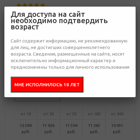
Для доступа на сайт
10 931 руб.
необходимо подтвердить
Много
возраст
Добавить в
Отправить
Сайт содержит информацию, не рекомендованную
запрос
для лиц, не достигших совершеннолетнего
презентацию
возраста. Сведения, размещенные на сайте, носят
исключительно информационный характер и
преднозначены только для личного использования
В корзину
МНЕ ИСПОЛНИЛОСЬ 18 ЛЕТ
Купить в 1 клик
от 10
от 30
от 50
от 100
от 300
12 589
11 926
11 594
11 263
10 931
руб.
руб.
руб.
руб.
руб.