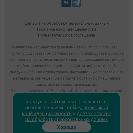
Согласие на обработку персональных данных
Политика конфиденциальности
Пользовательское соглашение
Компания не нарушает Федеральный закон от 22.11.1995 N 171-
ФЗ "О государственном регулировании производства и оборота
этилового спирта, алкогольной и спиртосодержащей продукции
и об ограничении потребления (распития) алкогольной
продукции": мы не осуществляем дистанционную торговлю. Все
материалы, размещенные на сайте, носят информационный
характер и не являются рекламой.
Все права защищены "Shoko Brand". Авторские корпоративные
подарки собственного производства.
Пользуясь сайтом, вы соглашаетесь с
Комплектация подарка может отличаться от изображения.
использованием cookies,
политикой
Информация на сайте не является публичной офертой.
конфиденциальности
и
даете согласие
Сведения о продавце:
на обработку персональных данных
ООО «Фабрика подарков», лицензия №78РПА0009672 от
Хорошо
23.05.2023