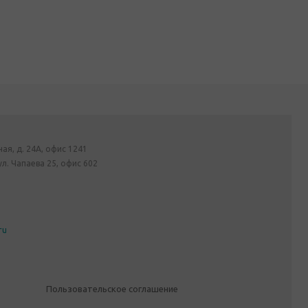
ная, д. 24А, офис 1241
ул. Чапаева 25, офис 602
ru
Пользовательское соглашение