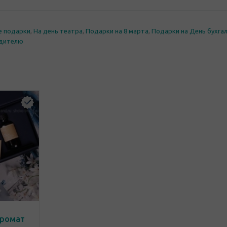
е подарки
,
На день театра
,
Подарки на 8 марта
,
Подарки на День бухга
одителю
аромат