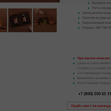
Базовые нот
Ноты сердца
Свеча ароматизиро
Палочки из лавса
Поролоновый ложе
Размер: 280*180*8
При заказе меньше
Цены на сайте являю
стоимость у наших с
Составляющие подар
Временное хранение 
Изготовление подарк
+7 (800) 500 65 3
Прайс-лист на календ