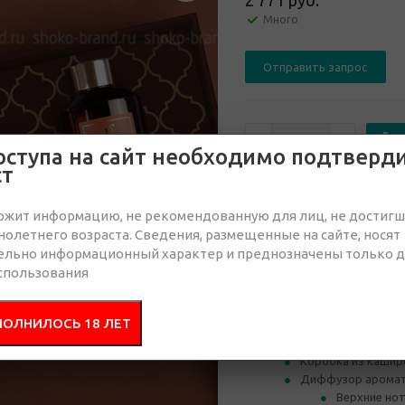
2 771 руб.
Много
Отправить запрос
оступа на сайт необходимо подтверд
ст
от 30
от 50
ржит информацию, не рекомендованную для лиц, не достиг
2 933 руб.
2 933 руб.
2 
олетнего возраста. Сведения, размещенные на сайте, носят
ельно информационный характер и преднозначены только 
спользования
Состав
Брендир
ПОЛНИЛОСЬ 18 ЛЕТ
Коробка из кашир
Диффузор аромати
Верхние нот