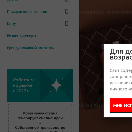
Подарки по профессии
Кому
Бизнес сувениры
Брендированный алкоголь
Для д
возра
Сайт соде
совершенн
исключит
личного и
МНЕ ИС