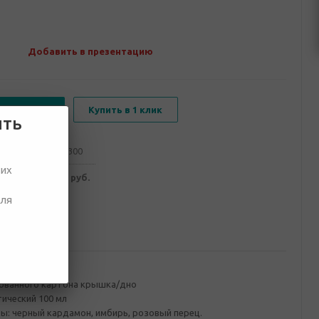
Добавить в презентацию
В корзину
Купить в 1 клик
ить
от 100
от 300
ших
856 руб.
2 771 руб.
для
ование
ованного картона крышка/дно
ческий 100 мл
ы: черный кардамон, имбирь, розовый перец.