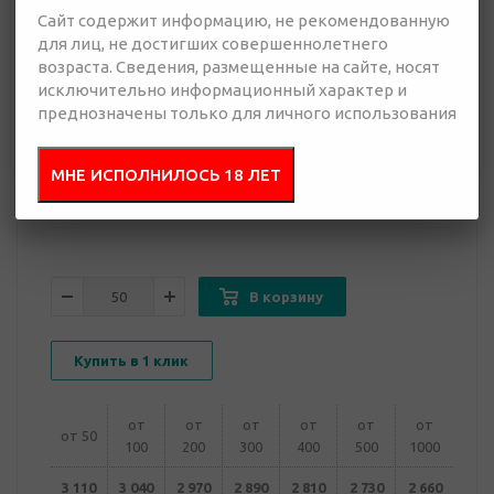
Сайт содержит информацию, не рекомендованную
для лиц, не достигших совершеннолетнего
возраста. Сведения, размещенные на сайте, носят
2 660 руб.
исключительно информационный характер и
Много
преднозначены только для личного использования
Добавить в
Отправить
МНЕ ИСПОЛНИЛОСЬ 18 ЛЕТ
запрос
презентацию
В корзину
Купить в 1 клик
от
от
от
от
от
от
от 50
100
200
300
400
500
1000
3 110
3 040
2 970
2 890
2 810
2 730
2 660