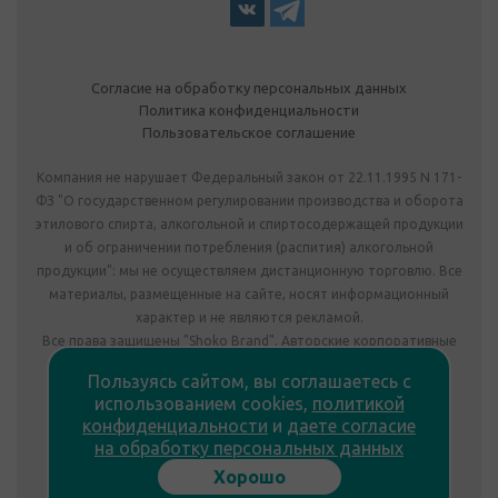
Согласие на обработку персональных данных
Политика конфиденциальности
Пользовательское соглашение
Компания не нарушает Федеральный закон от 22.11.1995 N 171-
ФЗ "О государственном регулировании производства и оборота
этилового спирта, алкогольной и спиртосодержащей продукции
и об ограничении потребления (распития) алкогольной
продукции": мы не осуществляем дистанционную торговлю. Все
материалы, размещенные на сайте, носят информационный
характер и не являются рекламой.
Все права защищены "Shoko Brand". Авторские корпоративные
подарки собственного производства.
Пользуясь сайтом, вы соглашаетесь с
Комплектация подарка может отличаться от изображения.
использованием cookies,
политикой
Информация на сайте не является публичной офертой.
конфиденциальности
и
даете согласие
Сведения о продавце:
на обработку персональных данных
ООО «Фабрика подарков», лицензия №78РПА0009672 от
Хорошо
23.05.2023