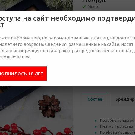
3 020 руб.
Много
оступа на сайт необходимо подтверд
ст
Отправить запрос
ржит информацию, не рекомендованную для лиц, не достиг
олетнего возраста. Сведения, размещенные на сайте, носят
ельно информационный характер и преднозначены только 
спользования
от 50
от 100
ПОЛНИЛОСЬ 18 ЛЕТ
3 550 руб.
3 460 руб.
3 
Состав
Брендир
Коробка из дизайн
Плитка Тройка из 
Конфета Квадратна