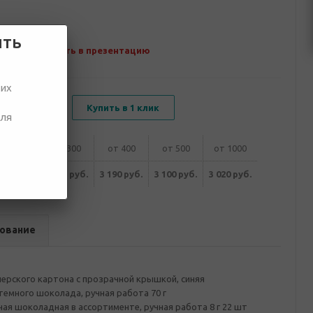
ить
Добавить в презентацию
ших
В корзину
Купить в 1 клик
для
от 200
от 300
от 400
от 500
от 1000
370 руб.
3 280 руб.
3 190 руб.
3 100 руб.
3 020 руб.
ование
ерского картона с прозрачной крышкой, синяя
темного шоколада, ручная работа 70 г
я шоколадная в ассортименте, ручная работа 8 г 22 шт