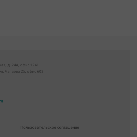
ная, д. 24А, офис 1241
ул. Чапаева 25, офис 602
ru
Пользовательское соглашение