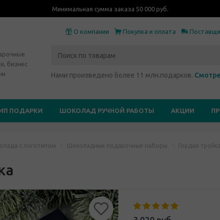
Минимальная сумма заказа 50 000 руб.
О компании
Покупка и оплата
Поставщ
дарочные
и, бизнес
ом
Нами произведено более 11 млн.подарков.
Смотре
ИП ПОДАРКИ
ШОКОЛАД РУЧНОЙ РАБОТЫ
АКЦИИ
П
олада с логотипом
-
Шоколадные подарочные наборы
-
Гордая тройк
ка