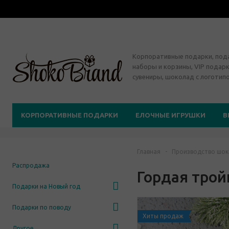
Корпоративные подарки, по
наборы и корзины, VIP подарк
сувениры, шоколад с логотип
КОРПОРАТИВНЫЕ ПОДАРКИ
ЕЛОЧНЫЕ ИГРУШКИ
В
Главная
-
Производство шок
Распродажа
Гордая трой
Подарки на Новый год
Подарки по поводу
Хиты продаж
Другое