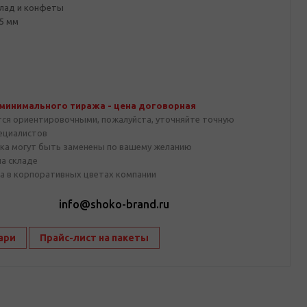
лад и конфеты
5 мм
 минимального тиража - цена договорная
тся ориентировочными, пожалуйста, уточняйте точную
пециалистов
ка могут быть заменены по вашему желанию
на складе
а в корпоративных цветах компании
1
info@shoko-brand.ru
ари
Прайс-лист на пакеты