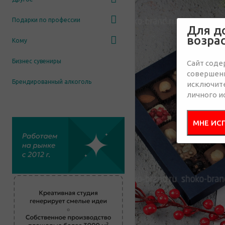
Подарки по профессии
Для д
возра
Кому
Бизнес сувениры
Сайт соде
совершенн
Брендированный алкоголь
исключит
личного и
МНЕ ИС