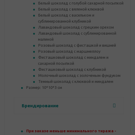
Белый шоколад с голубой сахарной посыпкой
Белый шоколад с вяленой клюквой
Белый шоколад с васильком и
сублимированной клубникой
Лавандовый шоколад с грецким орехом
Лавандовый шоколад с сублимированной
малиной
Розовый шоколад с фисташкой и вишней
Розовый шоколад с маршмеллоу
Фисташковый шоколад с миндалем и
сахарной посыпкой
Фисташковый шоколад с клубникой
Молочный шоколад с золоченым фундуком
Темный шоколад с клюквой и миндалем
Размер: 10*10*3 см
Брендирование
При заказе меньше минимального тиража -