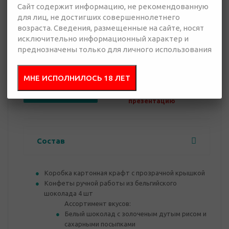
Сайт содержит информацию, не рекомендованную
для лиц, не достигших совершеннолетнего
возраста. Сведения, размещенные на сайте, носят
исключительно информационный характер и
0 руб.
преднозначены только для личного использования
Нет в наличии
МНЕ ИСПОЛНИЛОСЬ 18 ЛЕТ
Добавить в
Отправить
запрос
презентацию
Состав
Коробка картонная крафт с прозрачной крышкой
Конфеты ручной работы из бельгийского
шоколада 4 шт
Ассортимент вкусов:
Белый шоколад с золоченым дутым рисом и
сахарными посыпками