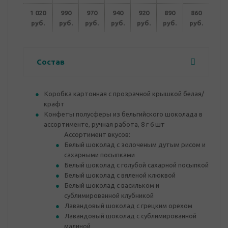
1 020
990
970
940
920
890
860
руб.
руб.
руб.
руб.
руб.
руб.
руб.
Состав
Коробка картонная с прозрачной крышкой белая/
крафт
Конфеты полусферы из бельгийского шоколада в
ассортименте, ручная работа, 8 г 6 шт
Ассортимент вкусов:
Белый шоколад с золоченым дутым рисом и
сахарными посыпками
Белый шоколад с голубой сахарной посыпкой
Белый шоколад с вяленой клюквой
Белый шоколад с васильком и
сублимированной клубникой
Лавандовый шоколад с грецким орехом
Лавандовый шоколад с сублимированной
малиной