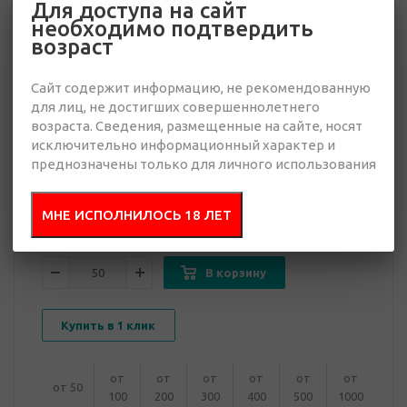
Для доступа на сайт
необходимо подтвердить
возраст
860 руб.
870
руб.
Сайт содержит информацию, не рекомендованную
для лиц, не достигших совершеннолетнего
Много
возраста. Сведения, размещенные на сайте, носят
исключительно информационный характер и
Добавить в
Отправить
преднозначены только для личного использования
запрос
презентацию
МНЕ ИСПОЛНИЛОСЬ 18 ЛЕТ
В корзину
Купить в 1 клик
от
от
от
от
от
от
от 50
100
200
300
400
500
1000