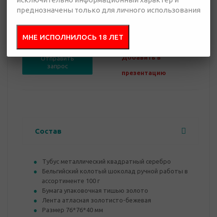
преднозначены только для личного использования
0 руб.
Нет в наличии
МНЕ ИСПОЛНИЛОСЬ 18 ЛЕТ
Добавить в
Отправить
запрос
презентацию
Состав
Тубус металлический квадратный серебро
Бельгийский колотый шоколад ручной работы в
ассортименте 100 г
Бумага упаковочная тишью золото
Лента атласная золотисто-бежевая
Размер 76*76*40 мм