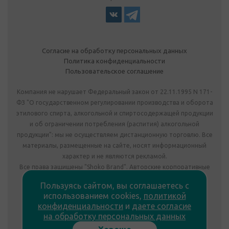
Согласие на обработку персональных данных
Политика конфиденциальности
Пользовательское соглашение
Компания не нарушает Федеральный закон от 22.11.1995 N 171-
ФЗ "О государственном регулировании производства и оборота
этилового спирта, алкогольной и спиртосодержащей продукции
и об ограничении потребления (распития) алкогольной
продукции": мы не осуществляем дистанционную торговлю. Все
материалы, размещенные на сайте, носят информационный
характер и не являются рекламой.
Все права защищены "Shoko Brand". Авторские корпоративные
подарки собственного производства.
Пользуясь сайтом, вы соглашаетесь с
Комплектация подарка может отличаться от изображения.
использованием cookies,
политикой
Информация на сайте не является публичной офертой.
конфиденциальности
и
даете согласие
Сведения о продавце:
на обработку персональных данных
ООО «Фабрика подарков», лицензия №78РПА0009672 от