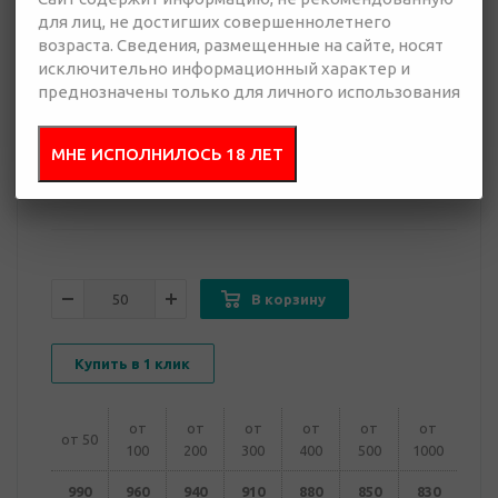
для лиц, не достигших совершеннолетнего
возраста. Сведения, размещенные на сайте, носят
исключительно информационный характер и
830 руб.
преднозначены только для личного использования
Много
МНЕ ИСПОЛНИЛОСЬ 18 ЛЕТ
Добавить в
Отправить
запрос
презентацию
В корзину
Купить в 1 клик
от
от
от
от
от
от
от 50
100
200
300
400
500
1000
990
960
940
910
880
850
830