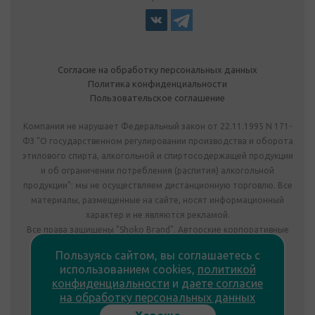
Согласие на обработку персональных данных
Политика конфиденциальности
Пользовательское соглашение
Компания не нарушает Федеральный закон от 22.11.1995 N 171-
ФЗ "О государственном регулировании производства и оборота
этилового спирта, алкогольной и спиртосодержащей продукции
и об ограничении потребления (распития) алкогольной
продукции": мы не осуществляем дистанционную торговлю. Все
материалы, размещенные на сайте, носят информационный
характер и не являются рекламой.
Все права защищены "Shoko Brand". Авторские корпоративные
подарки собственного производства.
Пользуясь сайтом, вы соглашаетесь с
Комплектация подарка может отличаться от изображения.
использованием cookies,
политикой
Информация на сайте не является публичной офертой.
конфиденциальности
и
даете согласие
Сведения о продавце:
на обработку персональных данных
ООО «Фабрика подарков», лицензия №78РПА0009672 от