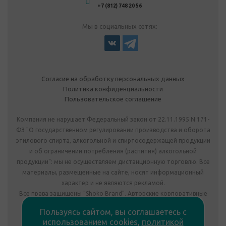
+7 (812) 748 20 56
Мы в социальных сетях:
Согласие на обработку персональных данных
Политика конфиденциальности
Пользовательское соглашение
Компания не нарушает Федеральный закон от 22.11.1995 N 171-
ФЗ "О государственном регулировании производства и оборота
этилового спирта, алкогольной и спиртосодержащей продукции
и об ограничении потребления (распития) алкогольной
продукции": мы не осуществляем дистанционную торговлю. Все
материалы, размещенные на сайте, носят информационный
характер и не являются рекламой.
Все права защищены "Shoko Brand". Авторские корпоративные
подарки собственного производства.
Пользуясь сайтом, вы соглашаетесь с
Комплектация подарка может отличаться от изображения.
использованием cookies,
политикой
Информация на сайте не является публичной офертой.