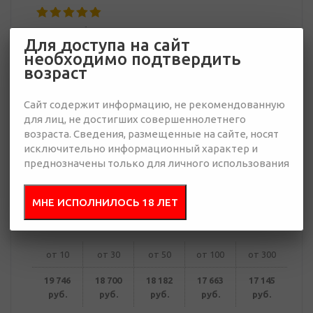
17 145 руб.
Для доступа на сайт
Много
необходимо подтвердить
возраст
Добавить в
Отправить
запрос
Сайт содержит информацию, не рекомендованную
презентацию
для лиц, не достигших совершеннолетнего
возраста. Сведения, размещенные на сайте, носят
исключительно информационный характер и
преднозначены только для личного использования
В корзину
МНЕ ИСПОЛНИЛОСЬ 18 ЛЕТ
Купить в 1 клик
от 10
от 30
от 50
от 100
от 300
19 746
18 700
18 182
17 663
17 145
руб.
руб.
руб.
руб.
руб.