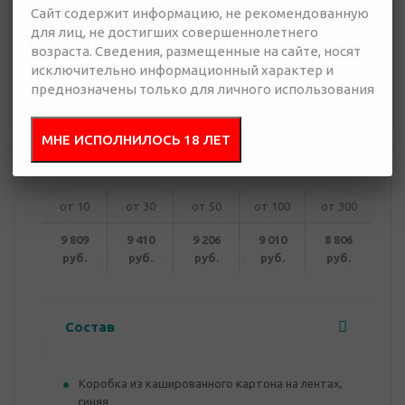
Сайт содержит информацию, не рекомендованную
для лиц, не достигших совершеннолетнего
8 806 руб.
возраста. Сведения, размещенные на сайте, носят
Много
исключительно информационный характер и
преднозначены только для личного использования
Добавить в
Отправить
запрос
презентацию
МНЕ ИСПОЛНИЛОСЬ 18 ЛЕТ
от 10
от 30
от 50
от 100
от 300
9 809
9 410
9 206
9 010
8 806
руб.
руб.
руб.
руб.
руб.
Состав
Коробка из кашированного картона на лентах,
синяя