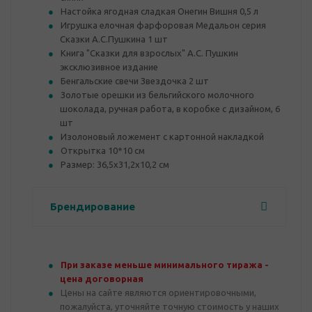
Настойка ягодная сладкая Онегин Вишня 0,5 л
Игрушка елочная фарфоровая Медальон серия
Сказки А.С.Пушкина 1 шт
Книга "Сказки для взрослых" А.С. Пушкин
эксклюзивное издание
Бенгальские свечи Звездочка 2 шт
Золотые орешки из бельгийского молочного
шоколада, ручная работа, в коробке с дизайном, 6
шт
Изолоновый ложемент с картонной накладкой
Открытка 10*10 см
Размер: 36,5x31,2x10,2 см
Брендирование
При заказе меньше минимального тиража -
цена договорная
Цены на сайте являются ориентировочными,
пожалуйста, уточняйте точную стоимость у наших