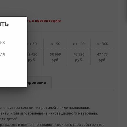
Добавить в презентацию
ить
ших
от 10
от 30
от 50
от 100
от 300
для
53 913
52 420
50 669
48 926
47 175
руб.
руб.
руб.
руб.
руб.
в
Брендирование
онструктор состоит из деталей в виде правильных
менты игры изготовлены из инновационного материала,
для детей.
размеров и цветов позволяют собирать свои собственные