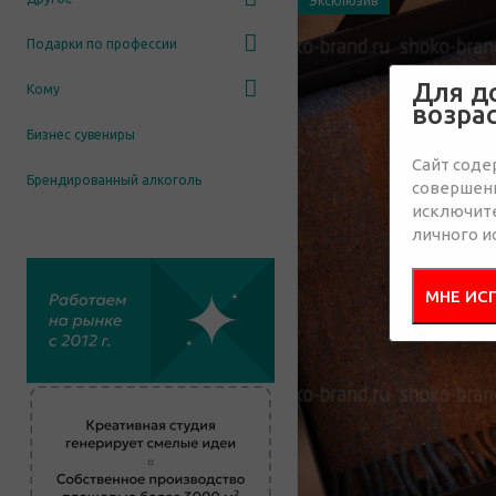
Эксклюзив
Подарки по профессии
Для д
Кому
возра
Бизнес сувениры
Сайт соде
Брендированный алкоголь
совершенн
исключит
личного и
МНЕ ИС