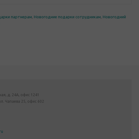
дарки партнерам
,
Новогодние подарки сотрудникам
,
Новогодний
и
ная, д. 24А, офис 1241
ул. Чапаева 25, офис 602
ru