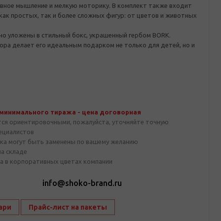
ивное мышление и мелкую моторику. В комплект также входит
 как простых, так и более сложных фигур: от цветов и животных
но уложены в стильный бокс, украшенный гербом BORK.
ра делает его идеальным подарком не только для детей, но и
 минимального тиража - цена договорная
тся ориентировочными, пожалуйста, уточняйте точную
пециалистов
ка могут быть заменены по вашему желанию
на складе
а в корпоративных цветах компании
1
info@shoko-brand.ru
ари
Прайс-лист на пакеты