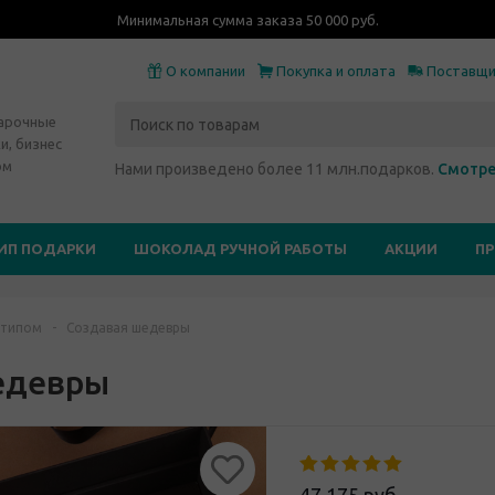
Минимальная сумма заказа 50 000 руб.
О компании
Покупка и оплата
Поставщ
дарочные
и, бизнес
ом
Нами произведено более 11 млн.подарков.
Смотре
ИП ПОДАРКИ
ШОКОЛАД РУЧНОЙ РАБОТЫ
АКЦИИ
П
отипом
-
Создавая шедевры
едевры