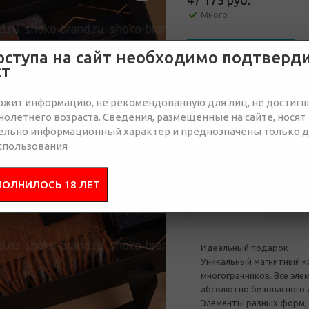
47 175 руб.
Много
Отправить запрос
оступа на сайт необходимо подтверд
ст
ржит информацию, не рекомендованную для лиц, не достиг
от 1
от 5
олетнего возраста. Сведения, размещенные на сайте, носят
ельно информационный характер и преднозначены только 
55 681
54 894
спользования
руб.
руб.
ПОЛНИЛОСЬ 18 ЛЕТ
Описание
Соста
Идеальный подарок
Уникальный магнитный к
многогранников. Все эле
абсолютно безопасного 
Элементы разных форм, 