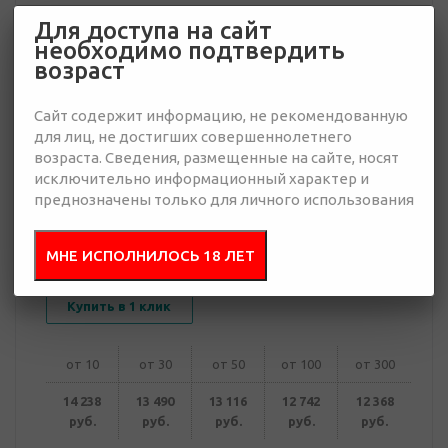
Для доступа на сайт
необходимо подтвердить
12 368 руб.
возраст
Много
Сайт содержит информацию, не рекомендованную
Добавить в
Отправить
для лиц, не достигших совершеннолетнего
запрос
презентацию
возраста. Сведения, размещенные на сайте, носят
исключительно информационный характер и
преднозначены только для личного использования
В корзину
МНЕ ИСПОЛНИЛОСЬ 18 ЛЕТ
Купить в 1 клик
от 10
от 30
от 50
от 100
от 300
14 238
13 490
13 116
12 742
12 368
руб.
руб.
руб.
руб.
руб.