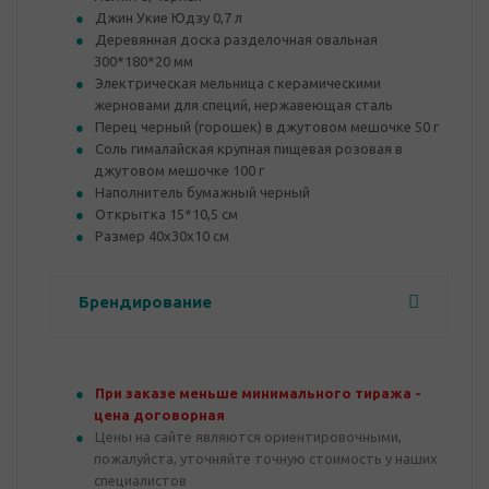
Джин Укие Юдзу 0,7 л
Деревянная доска разделочная овальная
300*180*20 мм
Электрическая мельница с керамическими
жерновами для специй, нержавеющая сталь
Перец черный (горошек) в джутовом мешочке 50 г
Соль гималайская крупная пищевая розовая в
джутовом мешочке 100 г
Наполнитель бумажный черный
Открытка 15*10,5 см
Размер 40х30х10 см
Брендирование
При заказе меньше минимального тиража -
цена договорная
Цены на сайте являются ориентировочными,
пожалуйста, уточняйте точную стоимость у наших
специалистов