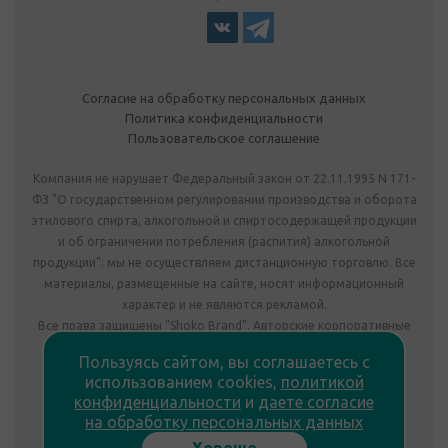
Согласие на обработку персональных данных
Политика конфиденциальности
Пользовательское соглашение
Компания не нарушает Федеральный закон от 22.11.1995 N 171-
ФЗ "О государственном регулировании производства и оборота
этилового спирта, алкогольной и спиртосодержащей продукции
и об ограничении потребления (распития) алкогольной
продукции": мы не осуществляем дистанционную торговлю. Все
материалы, размещенные на сайте, носят информационный
характер и не являются рекламой.
Все права защищены "Shoko Brand". Авторские корпоративные
подарки собственного производства.
Пользуясь сайтом, вы соглашаетесь с
Комплектация подарка может отличаться от изображения.
использованием cookies,
политикой
Информация на сайте не является публичной офертой.
конфиденциальности
и
даете согласие
Сведения о продавце:
на обработку персональных данных
ООО «Фабрика подарков», лицензия №78РПА0009672 от