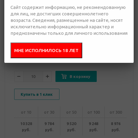
Сайт содержит информацию, не рекомендованную
для лиц, не достигших совершеннолетнего
8 976 руб.
возраста. Сведения, размещенные на сайте, носят
Много
исключительно информационный характер и
преднозначены только для личного использования
Добавить в
Отправить
запрос
презентацию
МНЕ ИСПОЛНИЛОСЬ 18 ЛЕТ
В корзину
Купить в 1 клик
от 10
от 30
от 50
от 100
от 300
10 328
9 784
9 520
9 248
8 976
руб.
руб.
руб.
руб.
руб.