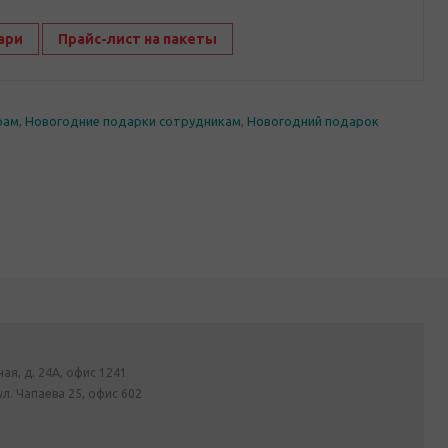
ари
Прайс-лист на пакеты
рам
,
Новогодние подарки сотрудникам
,
Новогодний подарок
ная, д. 24А, офис 1241
ул. Чапаева 25, офис 602