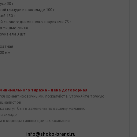
се 30 г
ой глазури и шоколаде 100 г
ой 150 г
 с новогодними шоко-шариками 75 г
ая тишью синяя
очка ели 3 шт
рхатная
00 мм
 минимального тиража - цена договорная
тся ориентировочными, пожалуйста, уточняйте точную
пециалистов
ка могут быть заменены по вашему желанию
на складе
а в корпоративных цветах компании
1
info@shoko-brand.ru