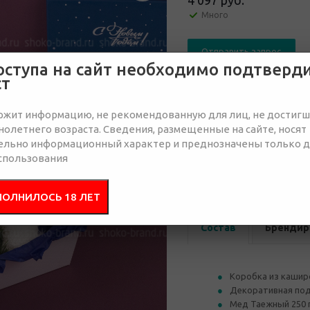
4 097 руб.
Много
Отправить запрос
оступа на сайт необходимо подтверд
ст
ржит информацию, не рекомендованную для лиц, не достиг
олетнего возраста. Сведения, размещенные на сайте, носят
ельно информационный характер и преднозначены только 
от 30
от 50
спользования
4 335 руб.
4 335 руб.
4 
ПОЛНИЛОСЬ 18 ЛЕТ
Состав
Брендир
Коробка из кашир
Декоративная под
Мед Таежный 250 