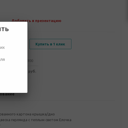
Добавить в презентацию
ить
В корзину
Купить в 1 клик
ших
для
от 100
от 300
216 руб.
4 097 руб.
ование
ованного картона крышка/дно
веска гирлянда с теплым светом Елочка
г