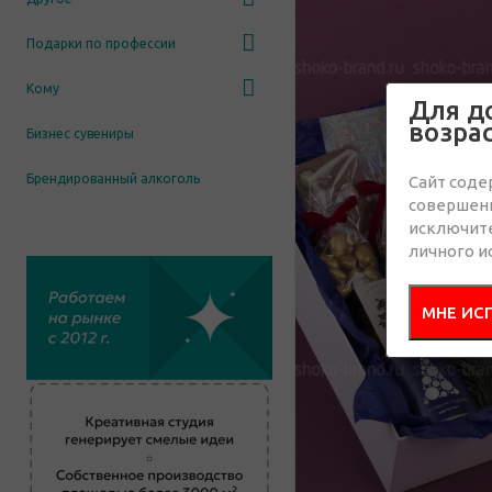
Подарки по профессии
Кому
Для д
возра
Бизнес сувениры
Брендированный алкоголь
Сайт соде
совершенн
исключит
личного и
МНЕ ИС