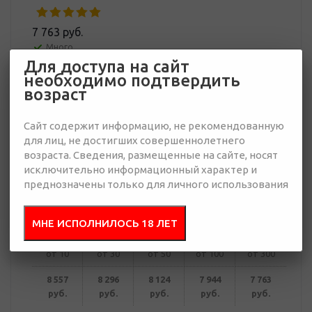
7 763 руб.
Много
Для доступа на сайт
необходимо подтвердить
Добавить в
Отправить
возраст
запрос
презентацию
Сайт содержит информацию, не рекомендованную
для лиц, не достигших совершеннолетнего
возраста. Сведения, размещенные на сайте, носят
исключительно информационный характер и
В корзину
преднозначены только для личного использования
Купить в 1 клик
МНЕ ИСПОЛНИЛОСЬ 18 ЛЕТ
от 10
от 30
от 50
от 100
от 300
8 557
8 296
8 124
7 944
7 763
руб.
руб.
руб.
руб.
руб.