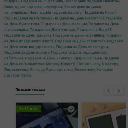
подарки
,
Подарки на 23 февраля
,
Новогодние подарки клиентам
,
Новогодние подарки партнерам
,
Новогодние подарки
сотрудникам
,
Новогодний подарок коллеге
,
Подарки на Новый
год
,
Подарки на все случаи
,
Подарки на День энергетика
,
Подарки
на День бухгалтера
,
Подарки на День полиции
,
Подарки на День
страховщика
,
Подарки на День учителя
,
Подарки на День IT
,
Подарки на День газовика
,
Подарки на День нефтяника
,
Подарки
на День воздушного флота
,
Подарки на День строителя
,
Подарки
на День железнодорожника
,
Подарки на День металлурга
,
Подарки на День эколога
,
Подарки на День медицинского
работника
,
Подарки на День химика
,
Подарки на 9 мая
,
Подарки
на День космонавтики
,
Моряку
,
Юристу
,
Таможеннику
,
Шахтеру
,
Пограничнику
,
Банкиру
,
Руководителю
,
Бизнесмену
,
Женщине
руководителю
,
Похожие товары
От 15 штук