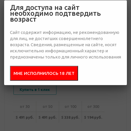
Для доступа на сайт
необходимо подтвердить
5 194 руб.
возраст
Много
Сайт содержит информацию, не рекомендованную
Добавить в
Отправить
для лиц, не достигших совершеннолетнего
запрос
презентацию
возраста. Сведения, размещенные на сайте, носят
исключительно информационный характер и
преднозначены только для личного использования
В корзину
МНЕ ИСПОЛНИЛОСЬ 18 ЛЕТ
Купить в 1 клик
от 30
от 50
от 100
от 300
5 491 руб.
5 491 руб.
5 338 руб.
5 194 руб.