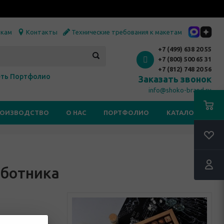
икам
Контакты
Технические требования к макетам
+7 (499) 638 20 55
+7 (800) 500 65 31
+7 (812) 748 20 56
ть Портфолио
Заказать звонок
info@shoko-brand.ru
РОИЗВОДСТВО
О НАС
ПОРТФОЛИО
КАТАЛОГИ
RSS
аботника
 всех тех, кто