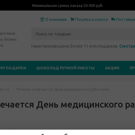
Минимальная сумма заказа 50 000 руб.
О компании
Покупка и оплата
Поставщ
дарочные
и, бизнес
ом
Нами произведено более 11 млн.подарков.
Смотре
ИП ПОДАРКИ
ШОКОЛАД РУЧНОЙ РАБОТЫ
АКЦИИ
П
вости
-
18 июня отмечается День медицинского работника
ечается День медицинского р
го работника отмечают в России в третье воскресенье июня. Почитают