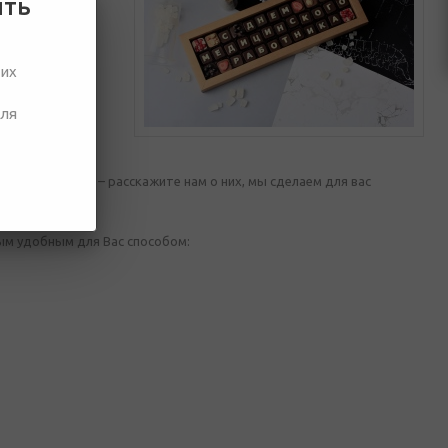
ить
нелегком деле и
ших
ку
Сладкое
для
льные
многие другие.
кого работника.
 их оформления – расскажите нам о них, мы сделаем для вас
ым удобным для Вас способом: