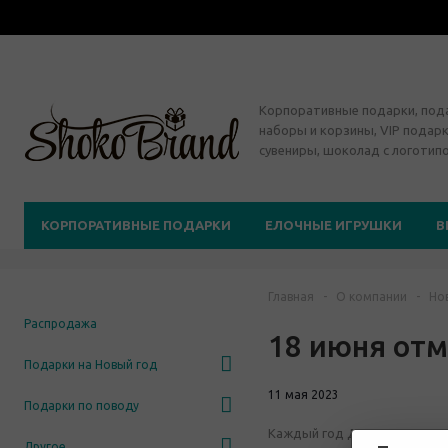
Корпоративные подарки, по
наборы и корзины, VIP подарк
сувениры, шоколад с логотип
КОРПОРАТИВНЫЕ ПОДАРКИ
ЕЛОЧНЫЕ ИГРУШКИ
В
Главная
-
О компании
-
Но
Распродажа
18 июня отм
Подарки на Новый год
11 мая 2023
Подарки по поводу
Каждый год День медицинско
Другое