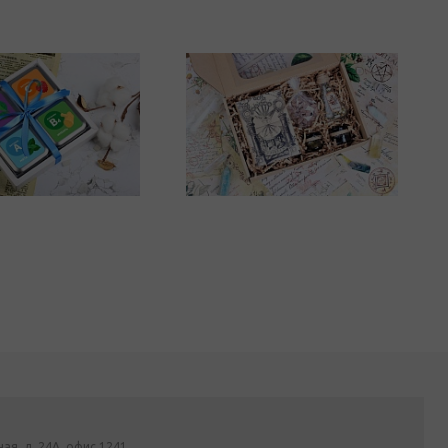
ная, д. 24А, офис 1241