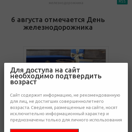
RSS
железнодорожника
6 августа отмечается День
железнодорожника
Для доступа на сайт
необходимо подтвердить
возраст
Сайт содержит информацию, не рекомендованную
для лиц, не достигших совершеннолетнего
возраста. Сведения, размещенные на сайте, носят
исключительно информационный характер и
4 июля 2022
преднозначены только для личного использования
Железнодорожная отрасль в России насчитывает сотни
подразделений и миллионы сотрудников. В каталоге Shokobrand