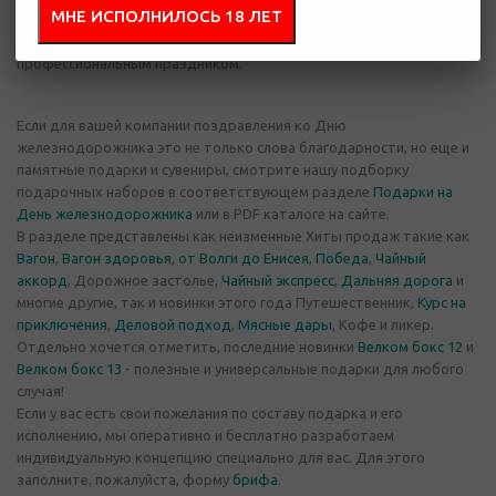
МНЕ ИСПОЛНИЛОСЬ 18 ЛЕТ
есть не меньшее количество вариантов корпоративных подарков
для поздравления работников железных дорог с их
профессиональным праздником.
Если для вашей компании поздравления ко Дню
железнодорожника это не только слова благодарности, но еще и
памятные подарки и сувениры, смотрите нашу подборку
подарочных наборов в соответствующем разделе
Подарки на
День железнодорожника
или в PDF каталоге на сайте.
В разделе представлены как неизменные Хиты продаж такие как
Вагон
,
Вагон здоровья
,
от Волги до Енисея
,
Победа
,
Чайный
аккорд
, Дорожное застолье,
Чайный экспресс
,
Дальняя дорога
и
многие другие, так и новинки этого года Путешественник,
Курс на
приключения
,
Деловой подход
,
Мясные дары
, Кофе и ликер.
Отдельно хочется отметить, последние новинки
Велком бокс 12
и
Велком бокс 13
- полезные и универсальные подарки для любого
случая!
Если у вас есть свои пожелания по составу подарка и его
исполнению, мы оперативно и бесплатно разработаем
индивидуальную концепцию специально для вас. Для этого
заполните, пожалуйста, форму
брифа
.