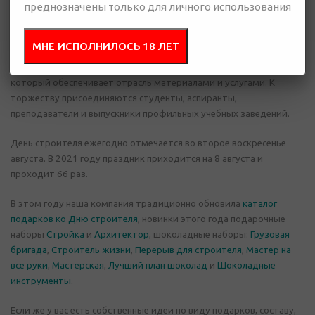
День строителя отмечают представители всех профессий,
преднозначены только для личного использования
которые имеют отношение к проектированию, возведению,
ремонту и обслуживанию сооружений – инженеры,
МНЕ ИСПОЛНИЛОСЬ 18 ЛЕТ
проектировщики, монтажники, каменщики, штукатуры,
руководители рабочих бригад и вспомогательный персонал,
который обеспечивает отрасль материалами и услугами. К
торжеству присоединяются студенты, аспиранты,
преподаватели и выпускники профильных учебных заведений.
День строителя ежегодно отмечается во второе воскресенье
августа. В 2021 году праздник приходится на 8 августа и
проходит 66 раз.
В этом году наша компания традиционно обновила
каталог
подарков ко Дню строителя
, новинки этого года подарочные
наборы
Стройка
и
Архитектор
, шоколадные наборы:
Грузовая
бригада
,
Строитель жизни
,
Перерыв для строителя
,
Мастер на
все руки
,
Мастерская
,
Лучший план шоколад
и
Шоколадные
инструменты
.
Если же у вас есть собственные идеи по виду подарков, составу,