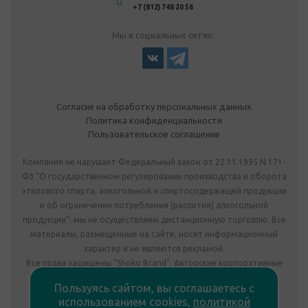
+7 (812) 748 20 56
Мы в социальных сетях:
Согласие на обработку персональных данных
Политика конфиденциальности
Пользовательское соглашение
Компания не нарушает Федеральный закон от 22.11.1995 N 171-
ФЗ "О государственном регулировании производства и оборота
этилового спирта, алкогольной и спиртосодержащей продукции
и об ограничении потребления (распития) алкогольной
продукции": мы не осуществляем дистанционную торговлю. Все
материалы, размещенные на сайте, носят информационный
характер и не являются рекламой.
Все права защищены "Shoko Brand". Авторские корпоративные
подарки собственного производства.
Пользуясь сайтом, вы соглашаетесь с
Комплектация подарка может отличаться от изображения.
использованием cookies,
политикой
Информация на сайте не является публичной офертой.