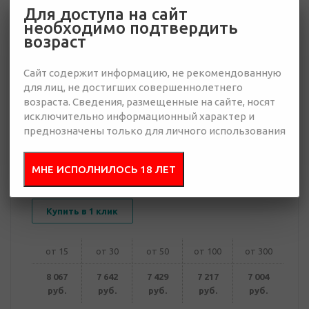
Для доступа на сайт
необходимо подтвердить
7 004 руб.
возраст
Много
Сайт содержит информацию, не рекомендованную
Добавить в
Отправить
для лиц, не достигших совершеннолетнего
запрос
возраста. Сведения, размещенные на сайте, носят
презентацию
исключительно информационный характер и
преднозначены только для личного использования
МНЕ ИСПОЛНИЛОСЬ 18 ЛЕТ
В корзину
Купить в 1 клик
от 15
от 30
от 50
от 100
от 300
8 067
7 642
7 429
7 217
7 004
руб.
руб.
руб.
руб.
руб.