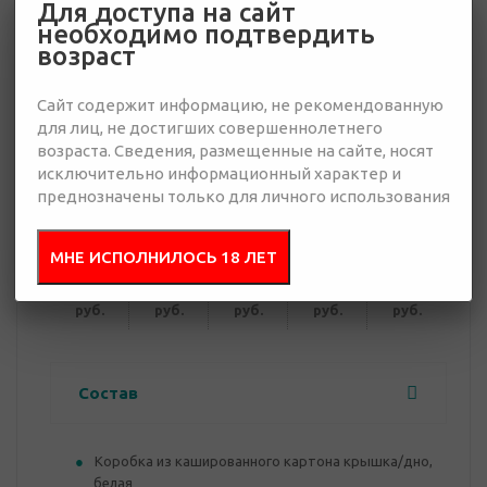
Для доступа на сайт
необходимо подтвердить
6 265 руб.
возраст
Много
Сайт содержит информацию, не рекомендованную
для лиц, не достигших совершеннолетнего
Добавить в
Отправить
запрос
возраста. Сведения, размещенные на сайте, носят
презентацию
исключительно информационный характер и
преднозначены только для личного использования
от 15
от 30
от 50
от 100
от 300
МНЕ ИСПОЛНИЛОСЬ 18 ЛЕТ
7 208
6 834
6 639
6 452
6 265
руб.
руб.
руб.
руб.
руб.
Состав
Коробка из кашированного картона крышка/дно,
белая