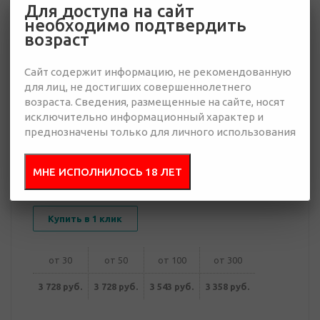
Для доступа на сайт
необходимо подтвердить
3 358 руб.
возраст
Много
Сайт содержит информацию, не рекомендованную
Добавить в
для лиц, не достигших совершеннолетнего
Отправить
запрос
возраста. Сведения, размещенные на сайте, носят
презентацию
исключительно информационный характер и
преднозначены только для личного использования
МНЕ ИСПОЛНИЛОСЬ 18 ЛЕТ
В корзину
Купить в 1 клик
от 30
от 50
от 100
от 300
3 728 руб.
3 728 руб.
3 543 руб.
3 358 руб.