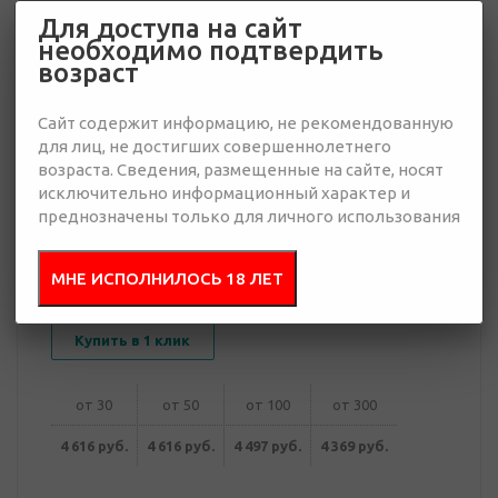
Для доступа на сайт
необходимо подтвердить
4 369 руб.
возраст
Много
Сайт содержит информацию, не рекомендованную
Добавить в
Отправить
для лиц, не достигших совершеннолетнего
запрос
презентацию
возраста. Сведения, размещенные на сайте, носят
исключительно информационный характер и
преднозначены только для личного использования
В корзину
МНЕ ИСПОЛНИЛОСЬ 18 ЛЕТ
Купить в 1 клик
от 30
от 50
от 100
от 300
4 616 руб.
4 616 руб.
4 497 руб.
4 369 руб.